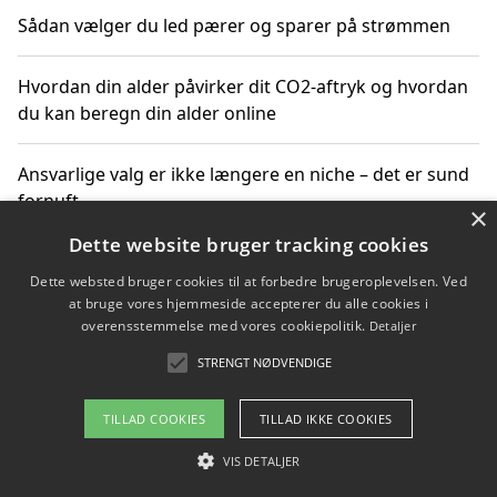
Sådan vælger du led pærer og sparer på strømmen
Hvordan din alder påvirker dit CO2-aftryk og hvordan
du kan beregn din alder online
Ansvarlige valg er ikke længere en niche – det er sund
fornuft
×
Dette website bruger tracking cookies
Sådan kan du handle bæredygtigt og bestil med
Dette websted bruger cookies til at forbedre brugeroplevelsen. Ved
faktura
at bruge vores hjemmeside accepterer du alle cookies i
overensstemmelse med vores cookiepolitik.
Detaljer
STRENGT NØDVENDIGE
Copyright 2026 - Pilanto Aps
TILLAD COOKIES
TILLAD IKKE COOKIES
Om / kontakt
Blog
Betingelser
VIS DETALJER