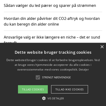
Sådan vælger du led pærer og sparer på strømmen
Hvordan din alder påvirker dit CO2-aftryk og hvordan
du kan beregn din alder online
Ansvarlige valg er ikke længere en niche – det er sund
fornuft
×
Dette website bruger tracking cookies
Sådan kan du handle bæredygtigt og bestil med
Dette websted bruger cookies til at forbedre brugeroplevelsen. Ved
faktura
at bruge vores hjemmeside accepterer du alle cookies i
overensstemmelse med vores cookiepolitik.
Detaljer
STRENGT NØDVENDIGE
Copyright 2026 - Pilanto Aps
TILLAD COOKIES
TILLAD IKKE COOKIES
Om / kontakt
Blog
Betingelser
VIS DETALJER