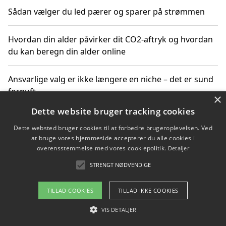
Sådan vælger du led pærer og sparer på strømmen
Hvordan din alder påvirker dit CO2-aftryk og hvordan
du kan beregn din alder online
Ansvarlige valg er ikke længere en niche – det er sund
fornuft
×
Dette website bruger tracking cookies
Sådan kan du handle bæredygtigt og bestil med
Dette websted bruger cookies til at forbedre brugeroplevelsen. Ved
faktura
at bruge vores hjemmeside accepterer du alle cookies i
overensstemmelse med vores cookiepolitik.
Detaljer
STRENGT NØDVENDIGE
Copyright 2026 - Pilanto Aps
TILLAD COOKIES
TILLAD IKKE COOKIES
Om / kontakt
Blog
Betingelser
VIS DETALJER