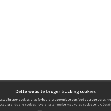
Dette website bruger tracking cookies
sted bruger cookies til at forbedre brugeroplevelsen. Ved at bruge vores 
ccepterer du alle cookies i overensstemmelse med vores cookiepolitik.
Detalj