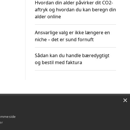
Hvordan din alder påvirker dit CO2-
aftryk og hvordan du kan beregn din
alder online
Ansvarlige valg er ikke længere en
niche – det er sund fornuft
Sådan kan du handle bæredygtigt
og bestil med faktura
×
Om / kontakt
Blog
Betingelser
hjemmeside
er