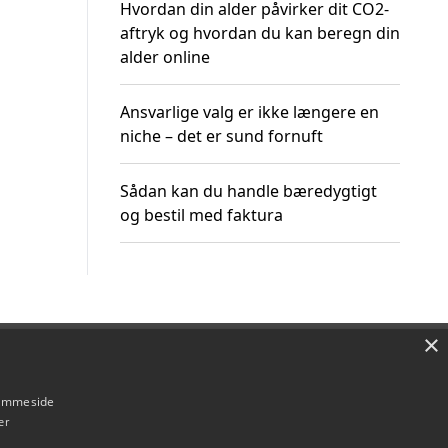
Hvordan din alder påvirker dit CO2-
aftryk og hvordan du kan beregn din
alder online
Ansvarlige valg er ikke længere en
niche – det er sund fornuft
Sådan kan du handle bæredygtigt
og bestil med faktura
×
Om / kontakt
Blog
Betingelser
hjemmeside
er