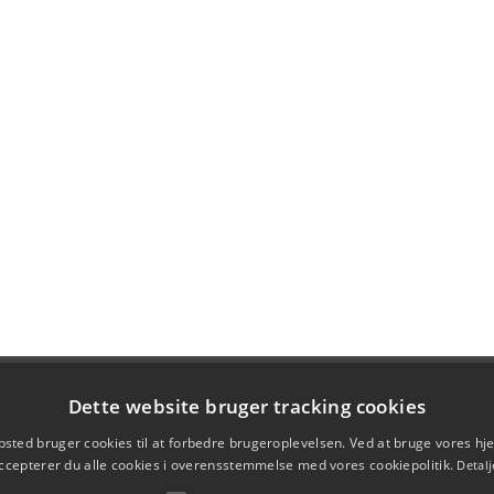
Dette website bruger tracking cookies
sted bruger cookies til at forbedre brugeroplevelsen. Ved at bruge vores 
ccepterer du alle cookies i overensstemmelse med vores cookiepolitik.
Detalj