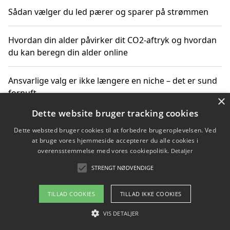
Sådan vælger du led pærer og sparer på strømmen
Hvordan din alder påvirker dit CO2-aftryk og hvordan
du kan beregn din alder online
Ansvarlige valg er ikke længere en niche – det er sund
fornuft
×
Dette website bruger tracking cookies
Sådan kan du handle bæredygtigt og bestil med
Dette websted bruger cookies til at forbedre brugeroplevelsen. Ved
faktura
at bruge vores hjemmeside accepterer du alle cookies i
overensstemmelse med vores cookiepolitik.
Detaljer
STRENGT NØDVENDIGE
Copyright 2026 - Pilanto Aps
TILLAD COOKIES
TILLAD IKKE COOKIES
Om / kontakt
Blog
Betingelser
VIS DETALJER