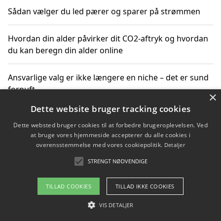
Sådan vælger du led pærer og sparer på strømmen
Hvordan din alder påvirker dit CO2-aftryk og hvordan
du kan beregn din alder online
Ansvarlige valg er ikke længere en niche – det er sund
fornuft
×
Dette website bruger tracking cookies
Sådan kan du handle bæredygtigt og bestil med
Dette websted bruger cookies til at forbedre brugeroplevelsen. Ved
faktura
at bruge vores hjemmeside accepterer du alle cookies i
overensstemmelse med vores cookiepolitik.
Detaljer
STRENGT NØDVENDIGE
Copyright 2026 - Pilanto Aps
TILLAD COOKIES
TILLAD IKKE COOKIES
Om / kontakt
Blog
Betingelser
VIS DETALJER