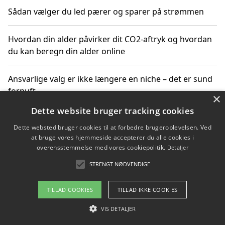
Sådan vælger du led pærer og sparer på strømmen
Hvordan din alder påvirker dit CO2-aftryk og hvordan
du kan beregn din alder online
Ansvarlige valg er ikke længere en niche – det er sund
fornuft
×
Dette website bruger tracking cookies
Sådan kan du handle bæredygtigt og bestil med
Dette websted bruger cookies til at forbedre brugeroplevelsen. Ved
faktura
at bruge vores hjemmeside accepterer du alle cookies i
overensstemmelse med vores cookiepolitik.
Detaljer
STRENGT NØDVENDIGE
Copyright 2026 - Pilanto Aps
TILLAD COOKIES
TILLAD IKKE COOKIES
Om / kontakt
Blog
Betingelser
VIS DETALJER