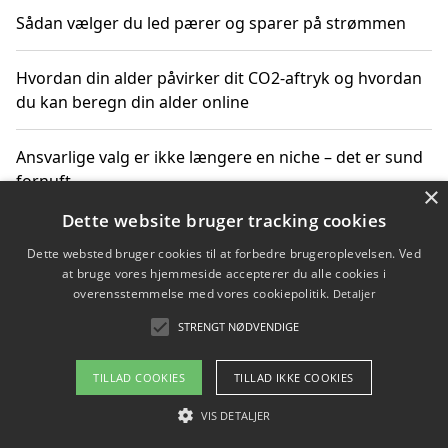
Sådan vælger du led pærer og sparer på strømmen
Hvordan din alder påvirker dit CO2-aftryk og hvordan
du kan beregn din alder online
Ansvarlige valg er ikke længere en niche – det er sund
fornuft
×
Dette website bruger tracking cookies
Sådan kan du handle bæredygtigt og bestil med
Dette websted bruger cookies til at forbedre brugeroplevelsen. Ved
faktura
at bruge vores hjemmeside accepterer du alle cookies i
overensstemmelse med vores cookiepolitik.
Detaljer
STRENGT NØDVENDIGE
Copyright 2026 - Pilanto Aps
TILLAD COOKIES
TILLAD IKKE COOKIES
Om / kontakt
Blog
Betingelser
VIS DETALJER