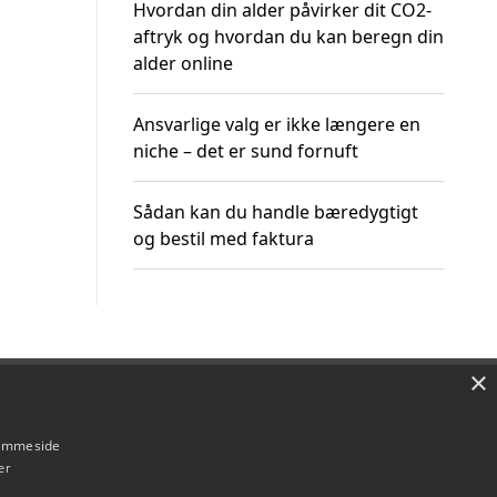
Hvordan din alder påvirker dit CO2-
aftryk og hvordan du kan beregn din
alder online
Ansvarlige valg er ikke længere en
niche – det er sund fornuft
Sådan kan du handle bæredygtigt
og bestil med faktura
×
Om / kontakt
Blog
Betingelser
hjemmeside
er