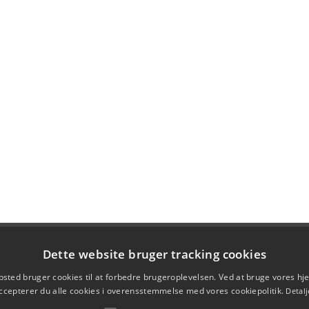
Dette website bruger tracking cookies
sted bruger cookies til at forbedre brugeroplevelsen. Ved at bruge vores 
ccepterer du alle cookies i overensstemmelse med vores cookiepolitik.
Detalj