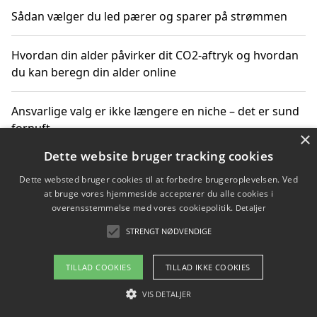
Sådan vælger du led pærer og sparer på strømmen
Hvordan din alder påvirker dit CO2-aftryk og hvordan
du kan beregn din alder online
Ansvarlige valg er ikke længere en niche – det er sund
fornuft
×
Dette website bruger tracking cookies
Sådan kan du handle bæredygtigt og bestil med
Dette websted bruger cookies til at forbedre brugeroplevelsen. Ved
faktura
at bruge vores hjemmeside accepterer du alle cookies i
overensstemmelse med vores cookiepolitik.
Detaljer
STRENGT NØDVENDIGE
Copyright 2026 - Pilanto Aps
TILLAD COOKIES
TILLAD IKKE COOKIES
Om / kontakt
Blog
Betingelser
VIS DETALJER