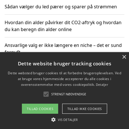
Sådan vælger du led pærer og sparer på strømmen
Hvordan din alder påvirker dit CO2-aftryk og hvordan
du kan beregn din alder online
Ansvarlige valg er ikke længere en niche – det er sund
fornuft
×
Dette website bruger tracking cookies
Sådan kan du handle bæredygtigt og bestil med
Dette websted bruger cookies til at forbedre brugeroplevelsen. Ved
faktura
at bruge vores hjemmeside accepterer du alle cookies i
overensstemmelse med vores cookiepolitik.
Detaljer
STRENGT NØDVENDIGE
Copyright 2026 - Pilanto Aps
TILLAD COOKIES
TILLAD IKKE COOKIES
Om / kontakt
Blog
Betingelser
VIS DETALJER