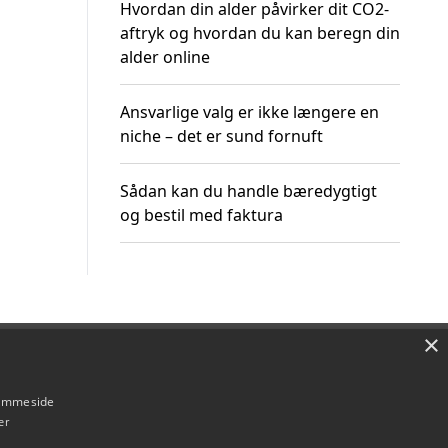
Hvordan din alder påvirker dit CO2-
aftryk og hvordan du kan beregn din
alder online
Ansvarlige valg er ikke længere en
niche – det er sund fornuft
Sådan kan du handle bæredygtigt
og bestil med faktura
×
Om / kontakt
Blog
Betingelser
hjemmeside
er