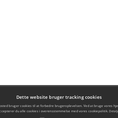
Dette website bruger tracking cookies
sted bruger cookies til at forbedre brugeroplevelsen. Ved at bruge vores 
ccepterer du alle cookies i overensstemmelse med vores cookiepolitik.
Detalj