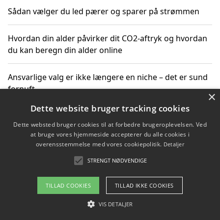
Sådan vælger du led pærer og sparer på strømmen
Hvordan din alder påvirker dit CO2-aftryk og hvordan
du kan beregn din alder online
Ansvarlige valg er ikke længere en niche – det er sund
fornuft
×
Dette website bruger tracking cookies
Sådan kan du handle bæredygtigt og bestil med
Dette websted bruger cookies til at forbedre brugeroplevelsen. Ved
faktura
at bruge vores hjemmeside accepterer du alle cookies i
overensstemmelse med vores cookiepolitik.
Detaljer
STRENGT NØDVENDIGE
Copyright 2026 - Pilanto Aps
TILLAD COOKIES
TILLAD IKKE COOKIES
Om / kontakt
Blog
Betingelser
VIS DETALJER