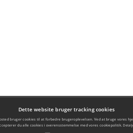
Dette website bruger tracking cookies
sted bruger cookies til at forbedre brugeroplevelsen. Ved at bruge vores 
ccepterer du alle cookies i overensstemmelse med vores cookiepolitik.
Detalj