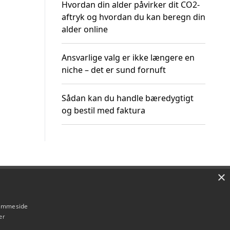
Hvordan din alder påvirker dit CO2-
aftryk og hvordan du kan beregn din
alder online
Ansvarlige valg er ikke længere en
niche – det er sund fornuft
Sådan kan du handle bæredygtigt
og bestil med faktura
×
Om / kontakt
Blog
Betingelser
hjemmeside
er