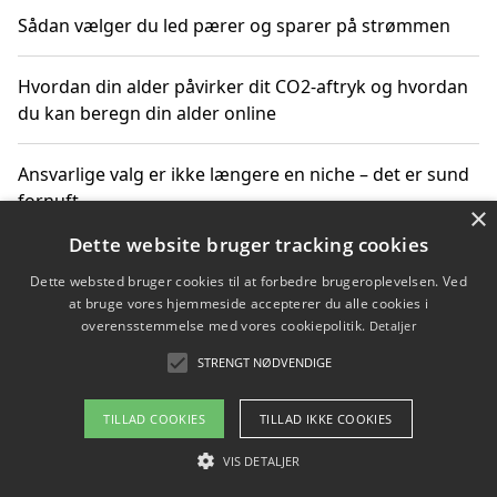
Sådan vælger du led pærer og sparer på strømmen
Hvordan din alder påvirker dit CO2-aftryk og hvordan
du kan beregn din alder online
Ansvarlige valg er ikke længere en niche – det er sund
fornuft
×
Dette website bruger tracking cookies
Sådan kan du handle bæredygtigt og bestil med
Dette websted bruger cookies til at forbedre brugeroplevelsen. Ved
faktura
at bruge vores hjemmeside accepterer du alle cookies i
overensstemmelse med vores cookiepolitik.
Detaljer
STRENGT NØDVENDIGE
Copyright 2026 - Pilanto Aps
TILLAD COOKIES
TILLAD IKKE COOKIES
Om / kontakt
Blog
Betingelser
VIS DETALJER