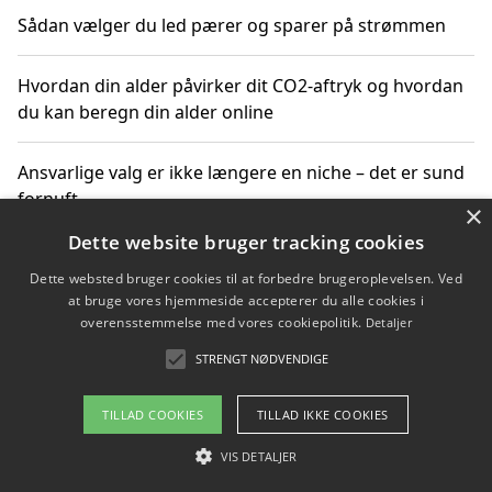
Sådan vælger du led pærer og sparer på strømmen
Hvordan din alder påvirker dit CO2-aftryk og hvordan
du kan beregn din alder online
Ansvarlige valg er ikke længere en niche – det er sund
fornuft
×
Dette website bruger tracking cookies
Sådan kan du handle bæredygtigt og bestil med
Dette websted bruger cookies til at forbedre brugeroplevelsen. Ved
faktura
at bruge vores hjemmeside accepterer du alle cookies i
overensstemmelse med vores cookiepolitik.
Detaljer
STRENGT NØDVENDIGE
Copyright 2026 - Pilanto Aps
TILLAD COOKIES
TILLAD IKKE COOKIES
Om / kontakt
Blog
Betingelser
VIS DETALJER