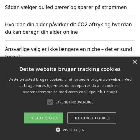
Sådan vælger du led pærer og sparer på strømmen
Hvordan din alder påvirker dit CO2-aftryk og hvordan
du kan beregn din alder online
Ansvarlige valg er ikke længere en niche – det er sund
fornuft
×
Dette website bruger tracking cookies
Sådan kan du handle bæredygtigt og bestil med
Dette websted bruger cookies til at forbedre brugeroplevelsen. Ved
faktura
at bruge vores hjemmeside accepterer du alle cookies i
overensstemmelse med vores cookiepolitik.
Detaljer
STRENGT NØDVENDIGE
Copyright 2026 - Pilanto Aps
TILLAD COOKIES
TILLAD IKKE COOKIES
Om / kontakt
Blog
Betingelser
VIS DETALJER