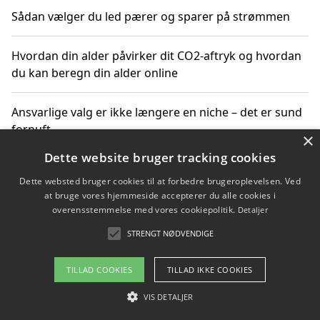
Sådan vælger du led pærer og sparer på strømmen
Hvordan din alder påvirker dit CO2-aftryk og hvordan
du kan beregn din alder online
Ansvarlige valg er ikke længere en niche – det er sund
fornuft
×
Dette website bruger tracking cookies
Sådan kan du handle bæredygtigt og bestil med
Dette websted bruger cookies til at forbedre brugeroplevelsen. Ved
faktura
at bruge vores hjemmeside accepterer du alle cookies i
overensstemmelse med vores cookiepolitik.
Detaljer
STRENGT NØDVENDIGE
Copyright 2026 - Pilanto Aps
TILLAD COOKIES
TILLAD IKKE COOKIES
Om / kontakt
Blog
Betingelser
VIS DETALJER